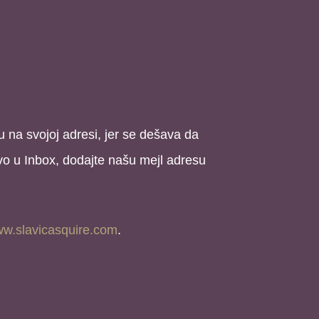
u na svojoj adresi, jer se dešava da
vo u Inbox, dodajte našu mejl adresu
w.slavicasquire.com
.