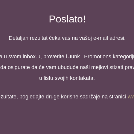
Poslato!
Detaljan rezultat čeka vas na vašoj e-mail adresi.
ma u svom inbox-u, proverite i Junk i Promotions kategorij
 da osigurate da će vam ubuduće naši mejlovi stizati pra
u listu svojih kontakata.
zultate, pogledajte druge korisne sadržaje na stranici
ww