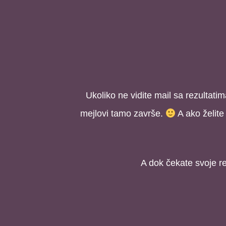
Ukoliko ne vidite mail sa rezultati
mejlovi tamo završe.
A ako želite
A dok čekate svoje re